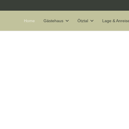
Home
Gästehaus
Ötztal
Lage & Anreis