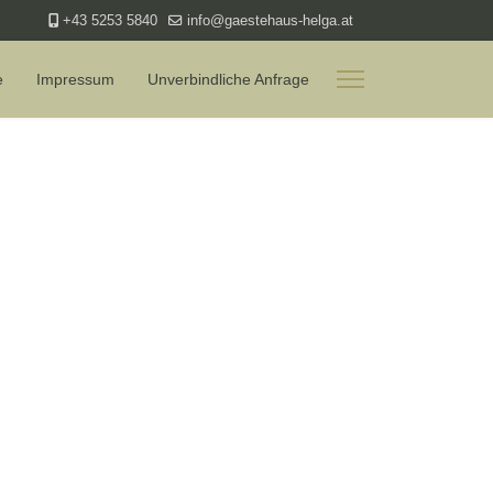
+43 5253 5840
info@gaestehaus-helga.at
e
Impressum
Unverbindliche Anfrage