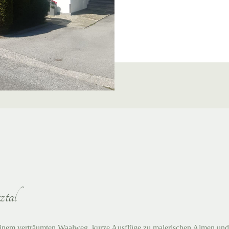
ztal
nem verträumten Waalweg, kurze Ausflüge zu malerischen Almen und i