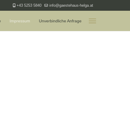
+43 5253 5840
info@gaestehaus-helga.at
e
Impressum
Unverbindliche Anfrage