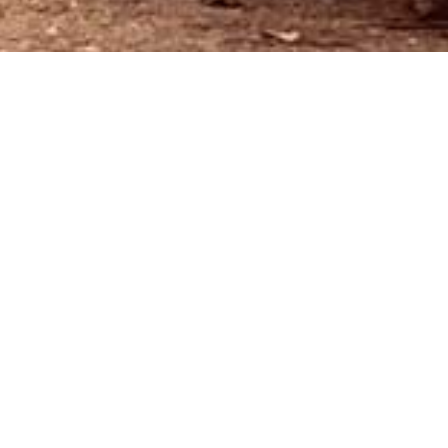
Lage & Anreise
Wo liegt das Ötztal?
Das Ötztal liegt im Westen Österreichs im Bundesland TIROL, in
einem südlichen Seitental des Inntales.
Auto:
über die Inntal Autobahn - Abfahrt Ötztal, dann vorbei an Sautens, Ötz,
Umhausen nach Längenfeld (ca. 22 km)